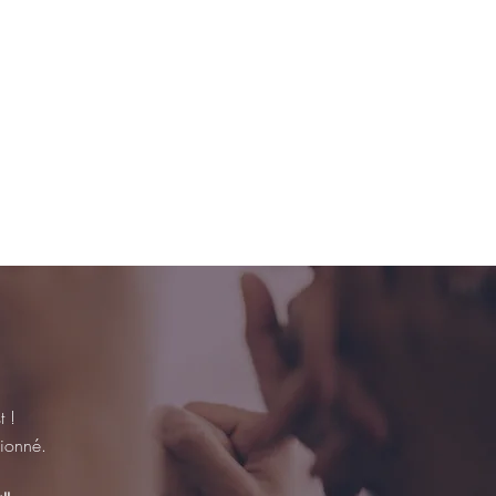
 !
ssionné.