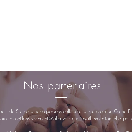
Nos partenaires
eur de Saule compte quelques collaborations au sein du Grand Est
us conseillons vivement d'aller voir leur travail exceptionnel et pa