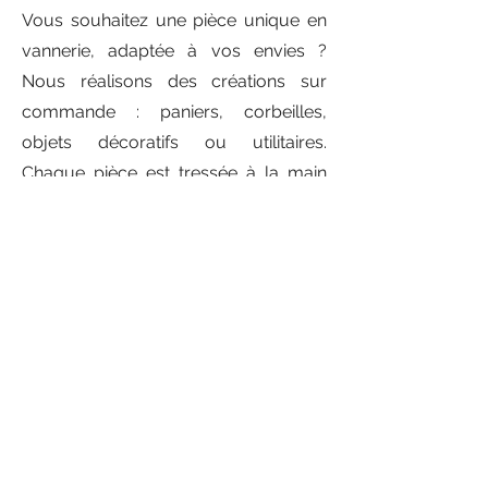
Vous souhaitez une pièce unique en
vannerie, adaptée à vos envies ?
Nous réalisons des créations sur
commande : paniers, corbeilles,
objets décoratifs ou utilitaires.
Chaque pièce est tressée à la main
avec soin. Choisissez le format, le
style ou l’usage, et nous donnons vie
à votre projet. Une façon d’offrir ou de
s’offrir un objet durable, personnalisé
et authentique.