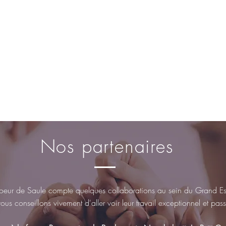
Nos partenaires
eur de Saule compte quelques collaborations au sein du Grand Est
us conseillons vivement d'aller voir leur travail exceptionnel et pa