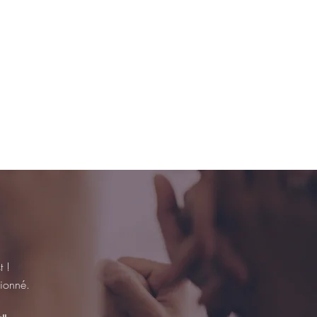
 !
ssionné.