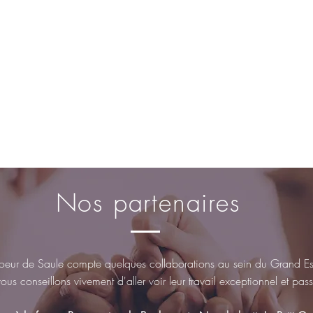
Nos partenaires
eur de Saule compte quelques collaborations au sein du Grand Est
us conseillons vivement d'aller voir leur travail exceptionnel et pa