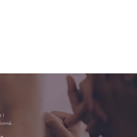
 !
ssionné.