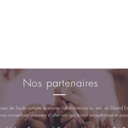
Nos partenaires
eur de Saule compte quelques collaborations au sein du Grand Est
us conseillons vivement d'aller voir leur travail exceptionnel et pa