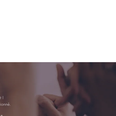
 !
ssionné.