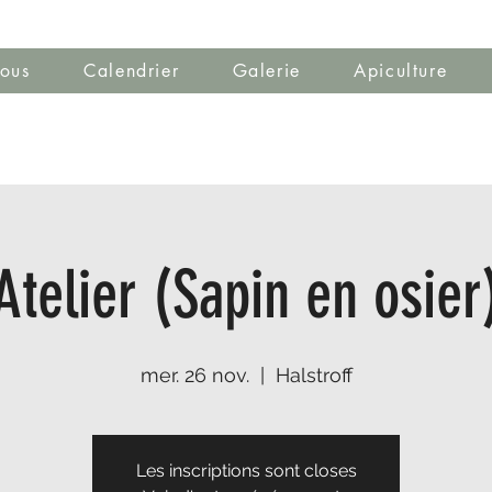
ous
Calendrier
Galerie
Apiculture
Atelier (Sapin en osier
mer. 26 nov.
  |  
Halstroff
Les inscriptions sont closes