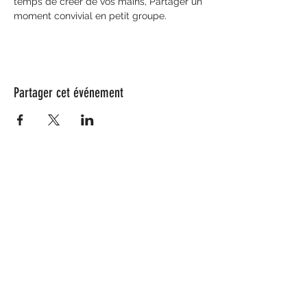
temps de créer de vos mains, Partager un 
moment convivial en petit groupe. 
Partager cet événement
Nos partenaires
Coeur de Saule compte quelques