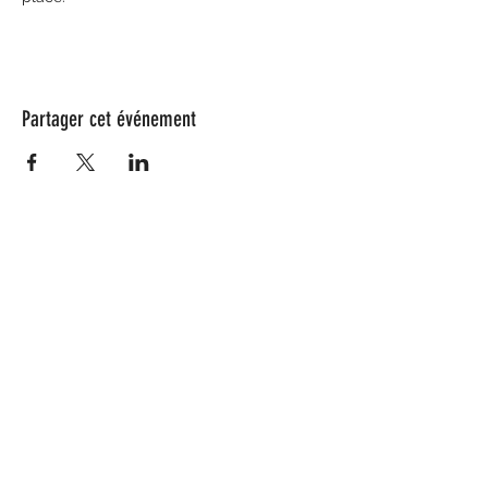
Partager cet événement
Nos partenaires
Coeur de Saule compte quelques
collaborations au sein du Grand Est !