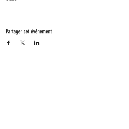
Partager cet événement
Nos partenaires
Coeur de Saule compte quelques
collaborations au sein du Grand Est !